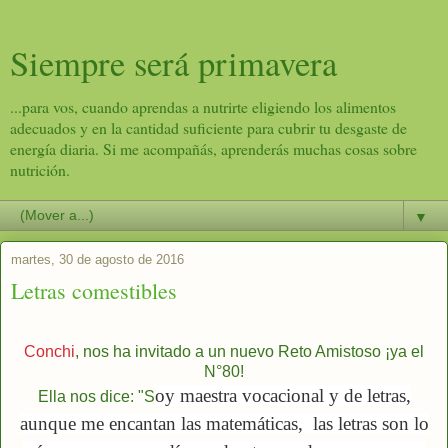
Siempre será primavera
...para vos, cuando aprendas a nutrirte eligiendo los alimentos
adecuados y en la cantidad suficiente para cubrir tu desgaste de
energía diaria. Si me acompañás, aprenderás muchas cosas sobre
nutrición.
▼
martes, 30 de agosto de 2016
Letras comestibles
Conchi
, nos ha invitado a un nuevo Reto Amistoso ¡ya el
N°80!
oy maestra vocacional y de letras,
Ella nos dice: "S
aunque me encantan las matemáticas,
las letras son lo