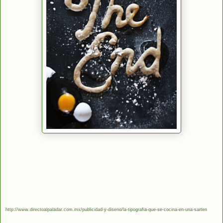
http://www.directoalpaladar.com.mx/publicidad-y-diseno/la-tipografia-que-se-cocina-en-una-sarten